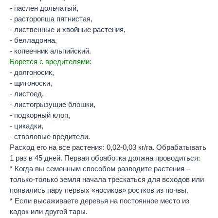
- паслен дольчатый,
- расторопша пятнистая,
- лиственные и хвойные растения,
- белладонна,
- копеечник альпийский.
Борется с вредителями:
- долгоносик,
- щитоноски,
- листоед,
- листогрызущие блошки,
- подкорный клоп,
- цикадки,
- стволовые вредители.
Расход его на все растения: 0,02-0,03 кг/га. Обрабатывать
1 раз в 45 дней. Первая обработка должна проводиться:
* Когда вы семенным способом разводите растения –
только-только земля начала трескаться для всходов или
появились пару первых «носиков» ростков из почвы.
* Если высаживаете деревья на постоянное место из
кадок или другой тары.