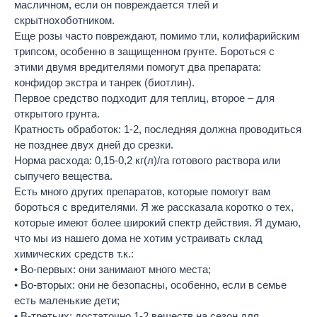
масличном, если он повреждается тлей и
скрытнохоботником.
Еще розы часто повреждают, помимо тли, колифарийским
трипсом, особенно в защищенном грунте. Бороться с
этими двумя вредителями помогут два препарата:
конфидор экстра и танрек (биотлин).
Первое средство подходит для теплиц, второе – для
открытого грунта.
Кратность обработок: 1-2, последняя должна проводиться
не позднее двух дней до срезки.
Норма расхода: 0,15-0,2 кг(л)/га готового раствора или
сыпучего вещества.
Есть много других препаратов, которые помогут вам
бороться с вредителями. Я же рассказала коротко о тех,
которые имеют более широкий спектр действия. Я думаю,
что мы из нашего дома не хотим устраивать склад
химических средств т.к.:
• Во-первых: они занимают много места;
• Во-вторых: они не безопасны, особенно, если в семье
есть маленькие дети;
• В-третьих: достаточно 1-2 веществ на сезон для