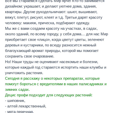
Все мы стараемся сделать Мир ярче! Кто-то занимается
дизайном: украшает, и делают уютнее дома, здания,
квартиры. Другие рукодельничают: шьют, вышивают,
вяжут, плетут, рисуют, клеят и т.д. Третьи дарят красоту
человеку: макияж, прическа, подбирают одежду.
Мы же с вами создаем красоту на участках, в садах,
около зданий, по всему городу, у себя дома… для нас Мир
приобретает свое «лицо», когда цветут цветы, зеленеют
деревья и кустарники, по всюду разносится нежный
благоухающий аромат природы, которой мы помогает
сохранить свое очарование.
Но! Наши труды не оценивают насекомые и болезни,
которые каждый год стараются испортить наши клумбы и
уничтожить растения.
Сегодня я расскажу о некоторых препаратах, которые
помогут бороться с вредителями в наших палисадниках и
зимних садах.
Децис профи подходит для следующих растений:
- шиповник,
- алтей лекарственный,
- мята перечная,