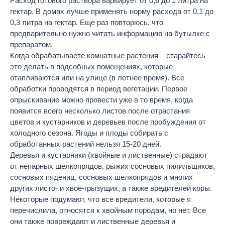
Расход готового раствора варьирует от 0,6 до 1 литра на
гектар. В домах лучше применять норму расхода от 0,1 до
0,3 литра на гектар. Еще раз повторюсь, что
предварительно нужно читать информацию на бутылке с
препаратом.
Когда обрабатываете комнатные растения – старайтесь
это делать в подсобных помещениях, которые
отапливаются или на улице (в летнее время). Все
обработки проводятся в период вегетации. Первое
опрыскивание можно провести уже в то время, когда
появится всего несколько листов после отрастания
цветов и кустарников и деревьев после пробуждения от
холодного сезона. Ягоды и плоды собирать с
обработанных растений нельзя 15-20 дней.
Деревья и кустарники (хвойные и лиственные) страдают
от непарных шелкопрядов, рыжих сосновых пилильщиков,
сосновых пядениц, сосновых шелкопрядов и многих
других листо- и хвое-грызущих, а также вредителей коры.
Некоторые подумают, что все вредители, которые я
перечислила, относятся к хвойным породам, но нет. Все
они также повреждают и лиственные деревья и