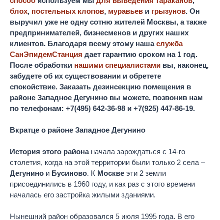
способ
используем мы
для выведения тараканов
,
блох
,
постельных клопов
,
муравьев
и
грызунов
. Он
выручил уже не одну сотню жителей Москвы, а также
предпринимателей, бизнесменов и других наших
клиентов. Благодаря всему этому наша
служба
СанЭпидемСтанция
дает гарантию сроком на 1 год.
После обработки
нашими специалистами
вы, наконец,
забудете об их существовании и обретете
спокойствие.
Заказать дезинсекцию помещения в
районе Западное Дегунино вы можете, позвонив нам
по телефонам: +7(495) 642-36-98 и +7(925) 447-86-19.
Вкратце о районе Западное Дегунино
История этого района
начала зарождаться с 14-го
столетия, когда на этой территории были только 2 села –
Дегунино
и
Бусиново
. К
Москве
эти 2 земли
присоединились в 1960 году, и как раз с этого времени
началась его застройка жилыми зданиями.
Нынешний район образовался 5 июля 1995 года. В его